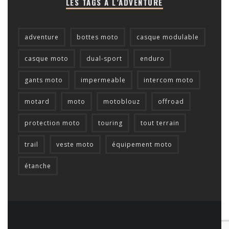
LES TAGS À L’ADVENTURE
adventure
bottes moto
casque modulable
casque moto
dual-sport
enduro
gants moto
impermeable
intercom moto
motard
moto
motoblouz
offroad
protection moto
touring
tout terrain
trail
veste moto
équipement moto
étanche