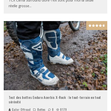
TCX Clima Surround Gore-Tex sont pour moi la seule
réelle grosse
...
Test des bottes Enduro Acerbis X-Rock : le tout-terrain en tout
sérénité
Galor Offroad
Bottes
0
8179