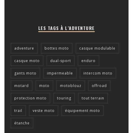
LES TAGS À L’ADVENTURE
adventure
bottes moto
casque modulable
casque moto
dual-sport
enduro
gants moto
impermeable
intercom moto
motard
moto
motoblouz
offroad
protection moto
touring
tout terrain
trail
veste moto
équipement moto
étanche