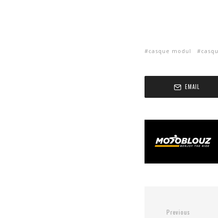
casque modul
casq
EMAIL
Previous