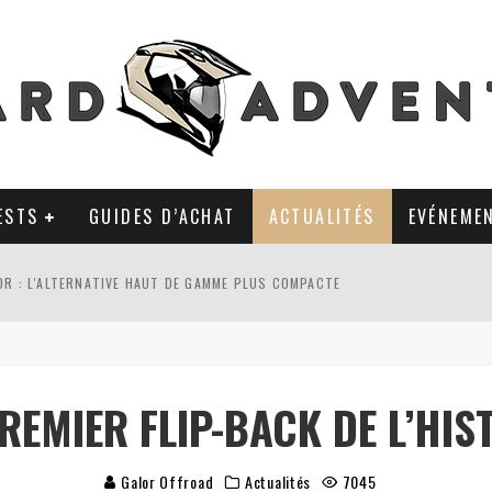
ESTS
GUIDES D’ACHAT
ACTUALITÉS
EVÉNEME
0R : L'ALTERNATIVE HAUT DE GAMME PLUS COMPACTE
AL TKC 80 : TOUJOURS UNE RÉFÉRENCE DU PNEU 50% OFFROAD ?
LA POLYVALENCE DE GANTS MI-CUIR MI-SAISON
PREMIER FLIP-BACK DE L’HI
 APRÈS 18 MOIS D’UTILISATION : LE TRACKER GPS AVEC UN TEMPS D’AVANC
Galor Offroad
Actualités
7045