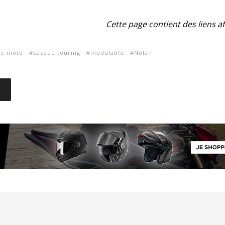
Cette page contient des liens aff
ue moto
casque touring
modulable
Nolan