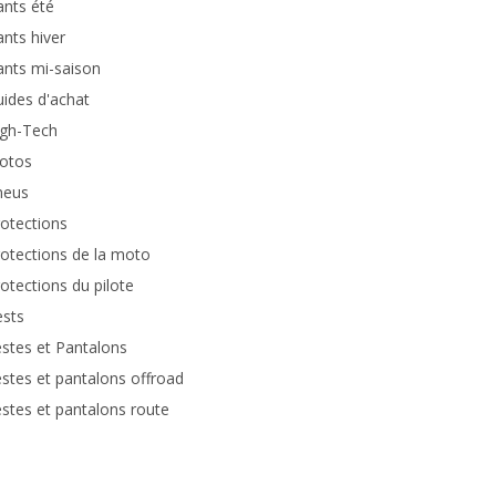
nts été
nts hiver
nts mi-saison
ides d'achat
igh-Tech
otos
neus
otections
otections de la moto
otections du pilote
ests
stes et Pantalons
stes et pantalons offroad
stes et pantalons route