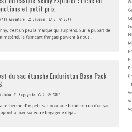
est du casque Kenny Explorer : riche en
Ga
onctions et petit prix
Ga
Ga
ATT Adventure
Casques
0
9577
Gu
nny, c’est un peu la marque qui surprend. Sur la plupart de
H
ur matériel, le fabricant français parvient à nous
...
M
P
Pr
Pr
est du sac étanche Enduristan Base Pack
Pr
S
T
Ve
Mataka
Bagagerie
2
7397
Ve
la recherche d’un petit sac pour une balade ou un d’un sac
Ve
appoint à fixer sur votre bagagerie déjà
...