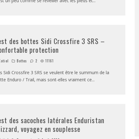
est un peu comme se réveiller avec les pieds et
...
est des bottes Sidi Crossfire 3 SRS –
onfortable protection
otiel
Bottes
2
11161
s Sidi Crossfire 3 SRS se veulent être le summum de la
tte Enduro / Trail, mais sont-elles vraiment ce
...
est des sacoches latérales Enduristan
lizzard, voyagez en souplesse