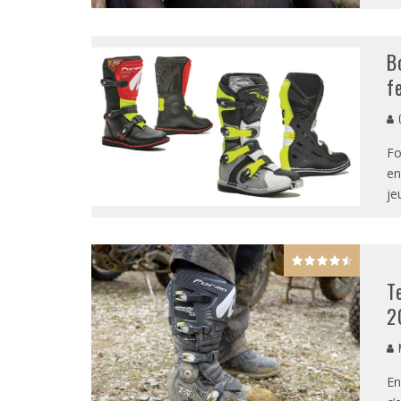
B
f
G
Fo
en
je
T
2
M
En