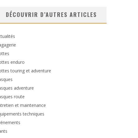
DÉCOUVRIR D’AUTRES ARTICLES
tualités
agagerie
ottes
ottes enduro
ttes touring et adventure
asques
asques adventure
asques route
tretien et maintenance
quipements techniques
vénements
ants