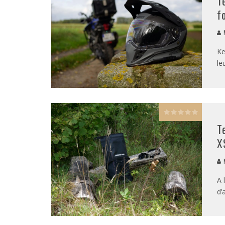
T
f
M
Ke
le
T
X
A 
d’