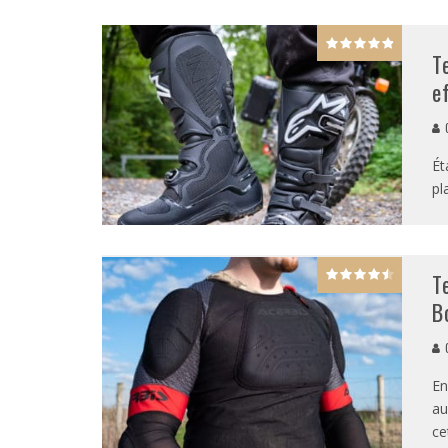
T
e
G
Ét
pl
T
B
G
En
au
ce