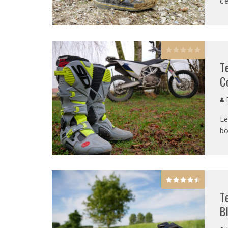
c’
T
C
E
Le
bo
T
B