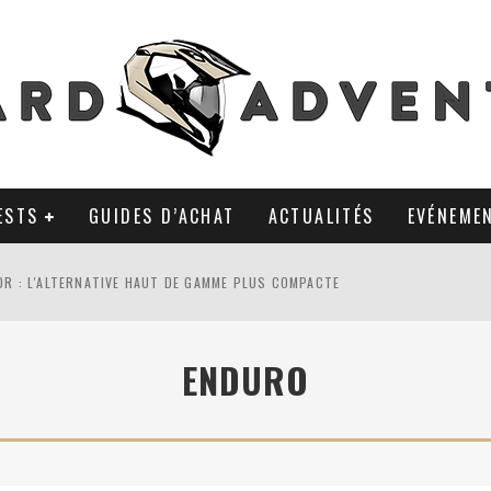
ESTS
GUIDES D’ACHAT
ACTUALITÉS
EVÉNEME
0R : L'ALTERNATIVE HAUT DE GAMME PLUS COMPACTE
AL TKC 80 : TOUJOURS UNE RÉFÉRENCE DU PNEU 50% OFFROAD ?
ENDURO
LA POLYVALENCE DE GANTS MI-CUIR MI-SAISON
 APRÈS 18 MOIS D’UTILISATION : LE TRACKER GPS AVEC UN TEMPS D’AVANC