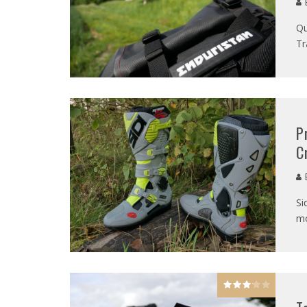
E
Qu
Tr
P
C
E
Si
mo