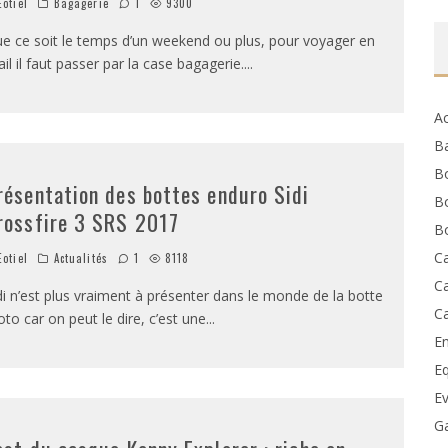
otiel
Bagagerie
1
9300
e ce soit le temps d’un weekend ou plus, pour voyager en
ail il faut passer par la case bagagerie.
...
Ac
B
B
résentation des bottes enduro Sidi
B
rossfire 3 SRS 2017
Bo
C
otiel
Actualités
1
8118
C
di n’est plus vraiment à présenter dans le monde de la botte
C
to car on peut le dire, c’est une
...
En
E
E
G