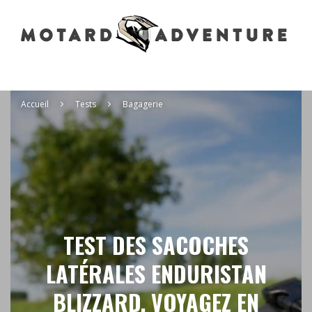
Accueil
Tests
Bagagerie
TEST DES SACOCHES
LATÉRALES ENDURISTAN
BLIZZARD, VOYAGEZ EN