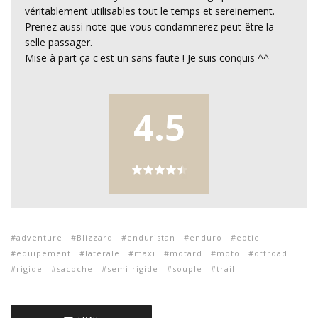
véritablement utilisables tout le temps et sereinement.
Prenez aussi note que vous condamnerez peut-être la
selle passager.
Mise à part ça c'est un sans faute ! Je suis conquis ^^
4.5
adventure
Blizzard
enduristan
enduro
eotiel
equipement
latérale
maxi
motard
moto
offroad
rigide
sacoche
semi-rigide
souple
trail