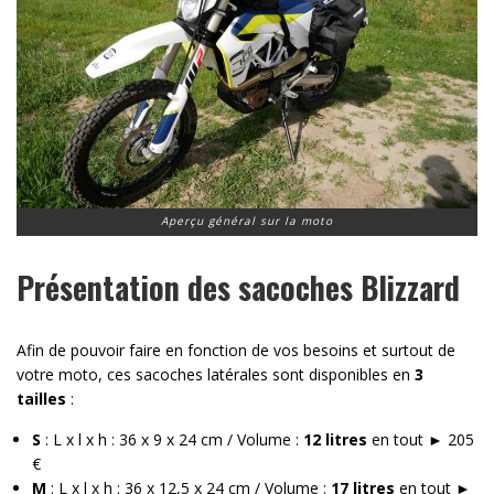
Aperçu général sur la moto
Présentation des sacoches Blizzard
Afin de pouvoir faire en fonction de vos besoins et surtout de
votre moto, ces sacoches latérales sont disponibles en
3
tailles
:
S
: L x l x h : 36 x 9 x 24 cm / Volume :
12 litres
en tout ► 205
€
M
: L x l x h : 36 x 12,5 x 24 cm / Volume :
17 litres
en tout ►