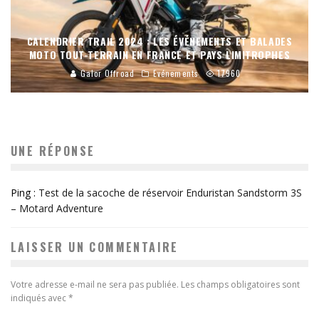
CALENDRIER TRAIL 2024 : LES ÉVÉNEMENTS ET BALADES
MOTO TOUT-TERRAIN EN FRANCE ET PAYS LIMITROPHES
Galor Offroad
Evénements
17960
UNE RÉPONSE
Ping :
Test de la sacoche de réservoir Enduristan Sandstorm 3S
– Motard Adventure
LAISSER UN COMMENTAIRE
Votre adresse e-mail ne sera pas publiée.
Les champs obligatoires sont
indiqués avec
*