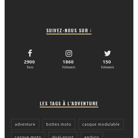
SUIVEZ-NOUS SUR :
2900
1860
150
Fans
Followers
Followers
LES TAGS À L’ADVENTURE
adventure
bottes moto
casque modulable
casque moto
dual-sport
enduro