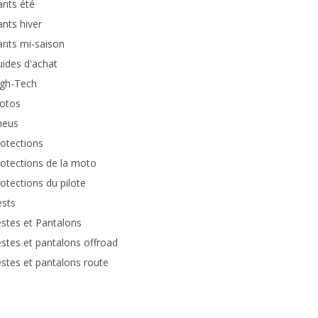
nts été
nts hiver
nts mi-saison
ides d'achat
igh-Tech
otos
neus
otections
otections de la moto
otections du pilote
ests
stes et Pantalons
stes et pantalons offroad
stes et pantalons route