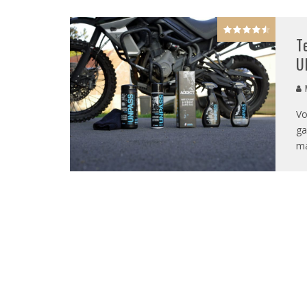
T
U
M
Vo
ga
m