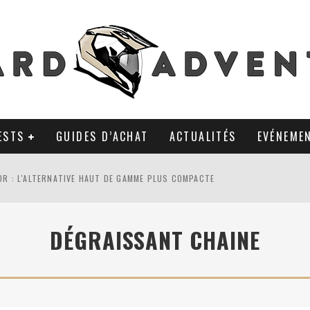
ESTS
GUIDES D’ACHAT
ACTUALITÉS
EVÉNEME
0R : L'ALTERNATIVE HAUT DE GAMME PLUS COMPACTE
AL TKC 80 : TOUJOURS UNE RÉFÉRENCE DU PNEU 50% OFFROAD ?
DÉGRAISSANT CHAINE
LA POLYVALENCE DE GANTS MI-CUIR MI-SAISON
 APRÈS 18 MOIS D’UTILISATION : LE TRACKER GPS AVEC UN TEMPS D’AVANC