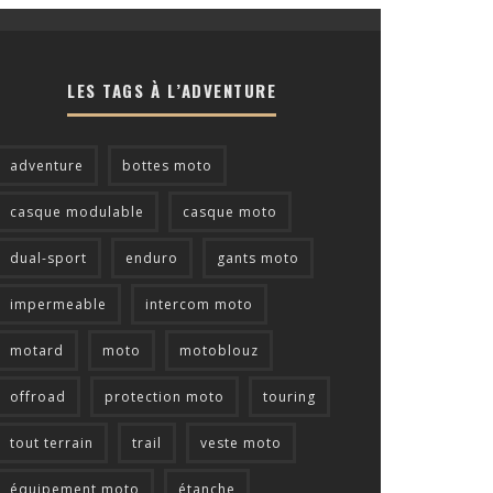
LES TAGS À L’ADVENTURE
adventure
bottes moto
casque modulable
casque moto
dual-sport
enduro
gants moto
impermeable
intercom moto
motard
moto
motoblouz
offroad
protection moto
touring
tout terrain
trail
veste moto
équipement moto
étanche