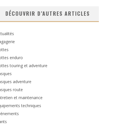
DÉCOUVRIR D’AUTRES ARTICLES
tualités
agagerie
ottes
ottes enduro
ttes touring et adventure
asques
asques adventure
asques route
tretien et maintenance
quipements techniques
vénements
ants