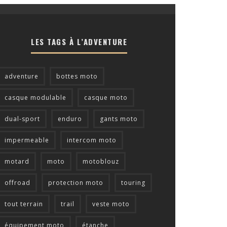
LES TAGS À L’ADVENTURE
adventure
bottes moto
casque modulable
casque moto
dual-sport
enduro
gants moto
impermeable
intercom moto
motard
moto
motoblouz
offroad
protection moto
touring
tout terrain
trail
veste moto
équipement moto
étanche