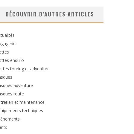
DÉCOUVRIR D’AUTRES ARTICLES
tualités
agagerie
ottes
ottes enduro
ttes touring et adventure
asques
asques adventure
asques route
tretien et maintenance
quipements techniques
vénements
ants