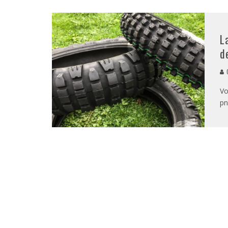
L
d
G
Vo
pn