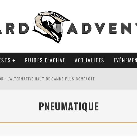
ESTS
GUIDES D’ACHAT
ACTUALITÉS
EVÉNEME
0R : L'ALTERNATIVE HAUT DE GAMME PLUS COMPACTE
AL TKC 80 : TOUJOURS UNE RÉFÉRENCE DU PNEU 50% OFFROAD ?
PNEUMATIQUE
LA POLYVALENCE DE GANTS MI-CUIR MI-SAISON
 APRÈS 18 MOIS D’UTILISATION : LE TRACKER GPS AVEC UN TEMPS D’AVANC