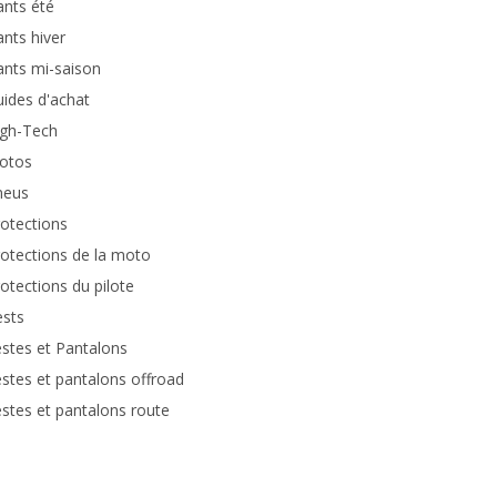
nts été
nts hiver
nts mi-saison
ides d'achat
igh-Tech
otos
neus
otections
otections de la moto
otections du pilote
ests
stes et Pantalons
stes et pantalons offroad
stes et pantalons route