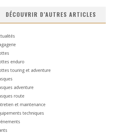
DÉCOUVRIR D’AUTRES ARTICLES
tualités
agagerie
ottes
ottes enduro
ttes touring et adventure
asques
asques adventure
asques route
tretien et maintenance
quipements techniques
vénements
ants