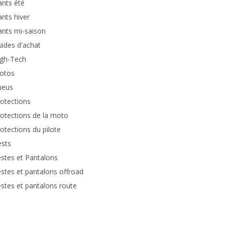
nts été
nts hiver
nts mi-saison
ides d'achat
igh-Tech
otos
neus
otections
otections de la moto
otections du pilote
ests
stes et Pantalons
stes et pantalons offroad
stes et pantalons route