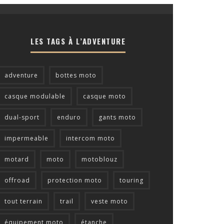
LES TAGS À L’ADVENTURE
adventure
bottes moto
casque modulable
casque moto
dual-sport
enduro
gants moto
impermeable
intercom moto
motard
moto
motoblouz
offroad
protection moto
touring
tout terrain
trail
veste moto
équipement moto
étanche