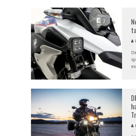
N
t
G
De
sp
ex
D
h
T
G