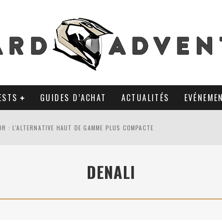
ESTS
GUIDES D’ACHAT
ACTUALITÉS
EVÉNEME
0R : L'ALTERNATIVE HAUT DE GAMME PLUS COMPACTE
AL TKC 80 : TOUJOURS UNE RÉFÉRENCE DU PNEU 50% OFFROAD ?
DENALI
LA POLYVALENCE DE GANTS MI-CUIR MI-SAISON
 APRÈS 18 MOIS D’UTILISATION : LE TRACKER GPS AVEC UN TEMPS D’AVANC