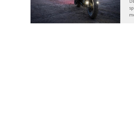
DE
sp
mo