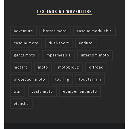
LES TAGS À L’ADVENTURE
adventure
bottes moto
casque modulable
casque moto
dual-sport
enduro
gants moto
impermeable
intercom moto
motard
moto
motoblouz
offroad
protection moto
touring
tout terrain
trail
veste moto
équipement moto
étanche