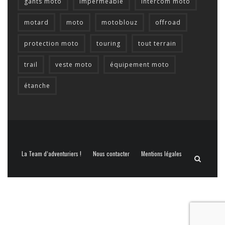
gants moto
impermeable
intercom moto
motard
moto
motoblouz
offroad
protection moto
touring
tout terrain
trail
veste moto
équipement moto
étanche
La Team d’adventuriers !
Nous contacter
Mentions légales