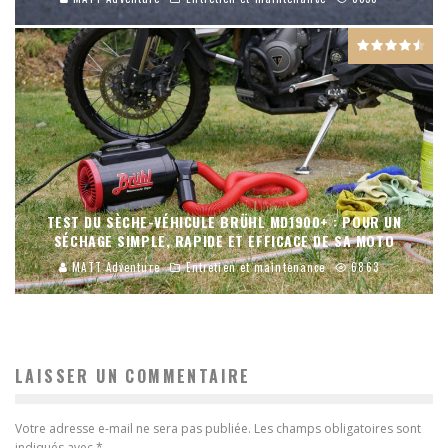
TEST DU SÈCHE-VÉHICULE BRÜHL MD1900+ : POUR UN
SÉCHAGE SIMPLE, RAPIDE ET EFFICACE DE SA MOTO
MATT Adventure
Entretien et maintenance
6863
LAISSER UN COMMENTAIRE
Votre adresse e-mail ne sera pas publiée.
Les champs obligatoires sont
indiqués avec
*