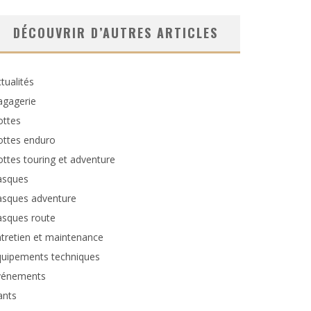
DÉCOUVRIR D’AUTRES ARTICLES
tualités
agagerie
ottes
ottes enduro
ttes touring et adventure
asques
asques adventure
asques route
tretien et maintenance
quipements techniques
vénements
ants