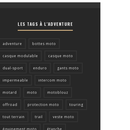
LES TAGS À L’ADVENTURE
adventure
bottes moto
casque modulable
casque moto
dual-sport
enduro
gants moto
impermeable
intercom moto
motard
moto
motoblouz
offroad
protection moto
touring
tout terrain
trail
veste moto
équipement moto
étanche