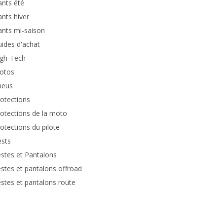
nts été
nts hiver
nts mi-saison
ides d'achat
igh-Tech
otos
neus
otections
otections de la moto
otections du pilote
ests
stes et Pantalons
stes et pantalons offroad
stes et pantalons route