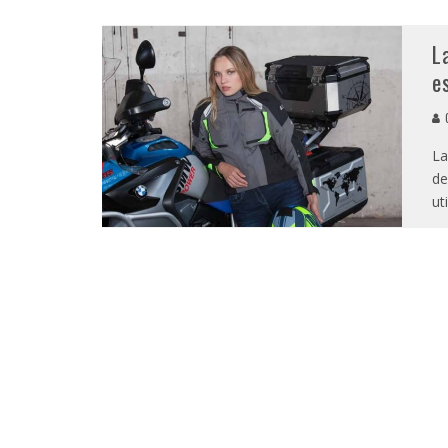
L
e
G
La
de
ut