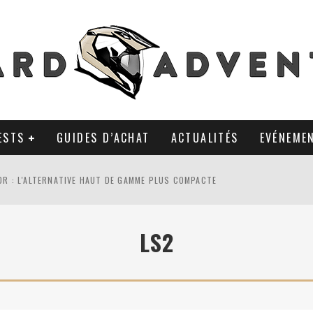
ESTS
GUIDES D’ACHAT
ACTUALITÉS
EVÉNEME
0R : L'ALTERNATIVE HAUT DE GAMME PLUS COMPACTE
AL TKC 80 : TOUJOURS UNE RÉFÉRENCE DU PNEU 50% OFFROAD ?
LS2
LA POLYVALENCE DE GANTS MI-CUIR MI-SAISON
 APRÈS 18 MOIS D’UTILISATION : LE TRACKER GPS AVEC UN TEMPS D’AVANC