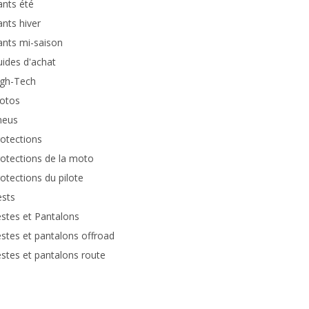
nts été
nts hiver
nts mi-saison
ides d'achat
igh-Tech
otos
neus
otections
otections de la moto
otections du pilote
ests
stes et Pantalons
stes et pantalons offroad
stes et pantalons route