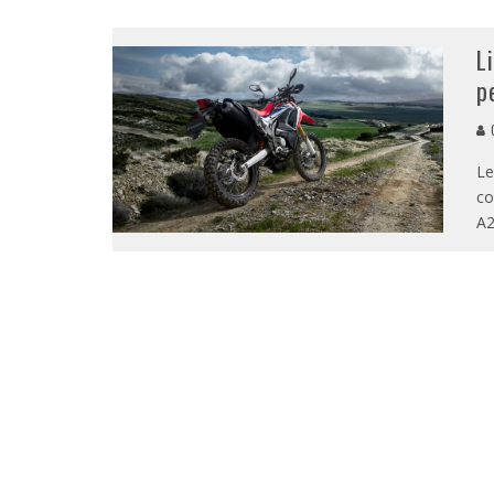
L
p
G
Le
co
A2