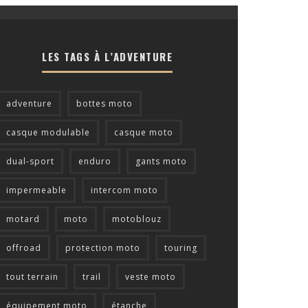
LES TAGS À L’ADVENTURE
adventure
bottes moto
casque modulable
casque moto
dual-sport
enduro
gants moto
impermeable
intercom moto
motard
moto
motoblouz
offroad
protection moto
touring
tout terrain
trail
veste moto
équipement moto
étanche