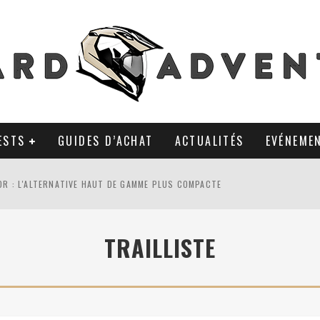
ESTS
GUIDES D’ACHAT
ACTUALITÉS
EVÉNEME
0R : L'ALTERNATIVE HAUT DE GAMME PLUS COMPACTE
AL TKC 80 : TOUJOURS UNE RÉFÉRENCE DU PNEU 50% OFFROAD ?
TRAILLISTE
LA POLYVALENCE DE GANTS MI-CUIR MI-SAISON
 APRÈS 18 MOIS D’UTILISATION : LE TRACKER GPS AVEC UN TEMPS D’AVANC