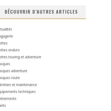
DÉCOUVRIR D’AUTRES ARTICLES
tualités
agagerie
ottes
ottes enduro
ttes touring et adventure
asques
asques adventure
asques route
tretien et maintenance
quipements techniques
vénements
ants