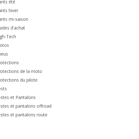
nts été
nts hiver
nts mi-saison
ides d'achat
igh-Tech
otos
neus
otections
otections de la moto
otections du pilote
ests
stes et Pantalons
stes et pantalons offroad
stes et pantalons route