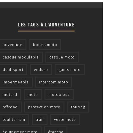
LES TAGS À L’ADVENTURE
adventure
bottes moto
casque modulable
casque moto
dual-sport
enduro
gants moto
impermeable
intercom moto
motard
moto
motoblouz
offroad
protection moto
touring
tout terrain
trail
veste moto
équipement moto
étanche