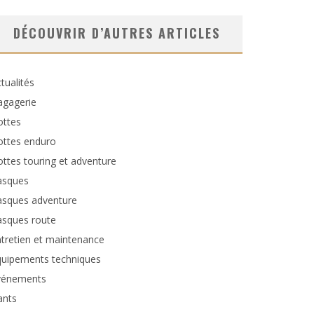
DÉCOUVRIR D’AUTRES ARTICLES
tualités
agagerie
ottes
ottes enduro
ttes touring et adventure
asques
asques adventure
asques route
tretien et maintenance
quipements techniques
vénements
ants