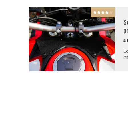
S
p
E
Co
CR