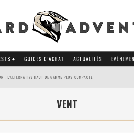
ESTS
GUIDES D’ACHAT
ACTUALITÉS
EVÉNEME
0R : L'ALTERNATIVE HAUT DE GAMME PLUS COMPACTE
AL TKC 80 : TOUJOURS UNE RÉFÉRENCE DU PNEU 50% OFFROAD ?
VENT
LA POLYVALENCE DE GANTS MI-CUIR MI-SAISON
 APRÈS 18 MOIS D’UTILISATION : LE TRACKER GPS AVEC UN TEMPS D’AVANC