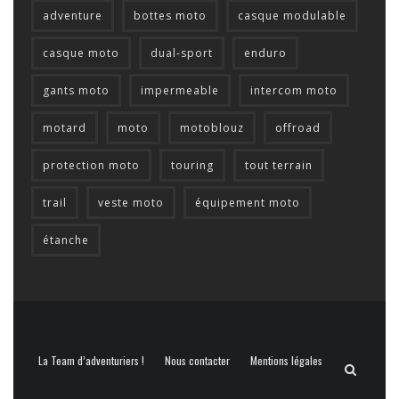
adventure
bottes moto
casque modulable
casque moto
dual-sport
enduro
gants moto
impermeable
intercom moto
motard
moto
motoblouz
offroad
protection moto
touring
tout terrain
trail
veste moto
équipement moto
étanche
La Team d’adventuriers !
Nous contacter
Mentions légales