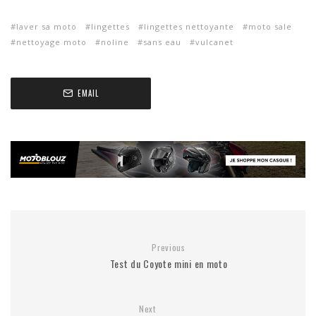
laver sa moto
lingettes
lingettes nettoyante
moto sale
nettoyage moto
noline
sans eau
vulcanet
EMAIL
Previous
Test du Coyote mini en moto
Next