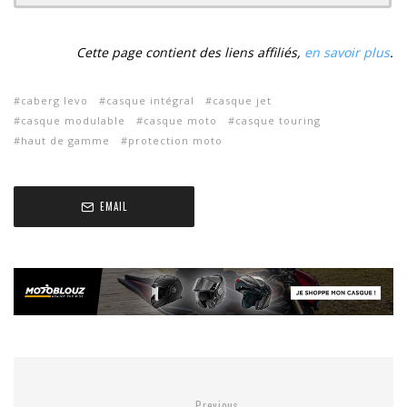
Cette page contient des liens affiliés,
en savoir plus
.
caberg levo
casque intégral
casque jet
casque modulable
casque moto
casque touring
haut de gamme
protection moto
EMAIL
Previous