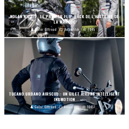
NOLAN N120-1 : LE PREMIER FLIP-BACK DE L’HISTOIRE DE
LA MARQUE
Galor Offroad
Actualités
7045
TUCANO URBANO AIRSCUD : UN GILET AIRBAG INTELLIGENT
IN&MOTION
Galor Offroad
Actualités
10451