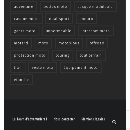
adventure
bottes moto
casque modulable
casque moto
dual-sport
enduro
gants moto
impermeable
intercom moto
motard
moto
motoblouz
offroad
protection moto
touring
tout terrain
trail
veste moto
équipement moto
étanche
La Team d’adventuriers !
Nous contacter
Mentions légales