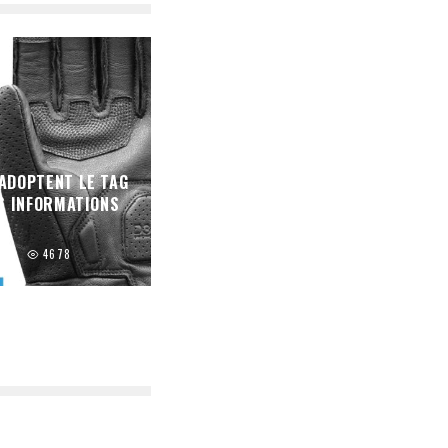
ADOPTENT LE TAG
OS INFORMATIONS
S
ités
4678