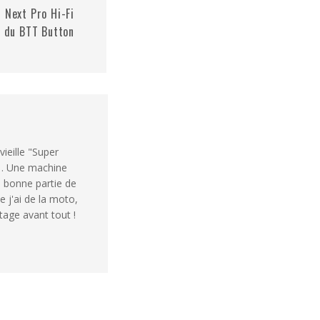
 Next Pro Hi-Fi
t du BTT Button
vieille "Super
1. Une machine
e bonne partie de
e j'ai de la moto,
rtage avant tout !