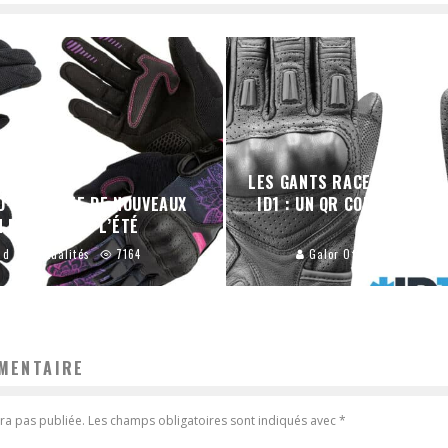
LES GANTS RACER SPRINT 
O PRÉSENTE DE NOUVEAUX
ID1 : UN QR CODE AVEC V
N MESH POUR L’ÉTÉ
MÉDICALE
ad
Actualités
7164
Galor Offroad
Actual
MENTAIRE
ra pas publiée.
Les champs obligatoires sont indiqués avec
*