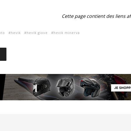
Cette page contient des liens aff
oto
hevik
hevik giove
hevik minerva