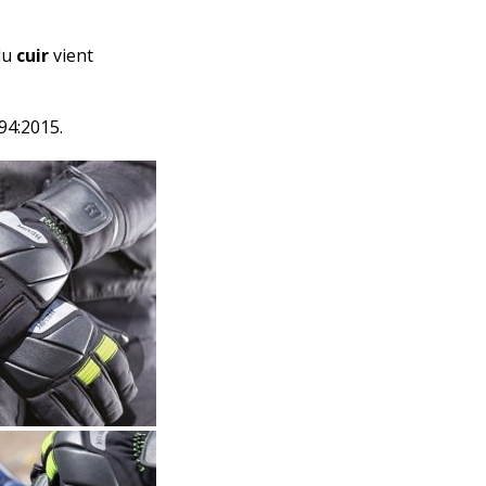
du
cuir
vient
94:2015.