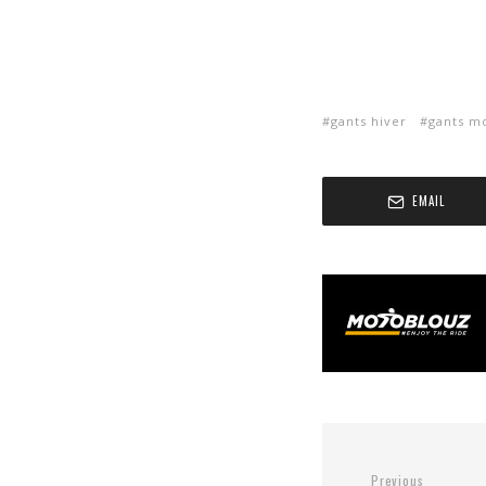
gants hiver
gants m
EMAIL
Previous