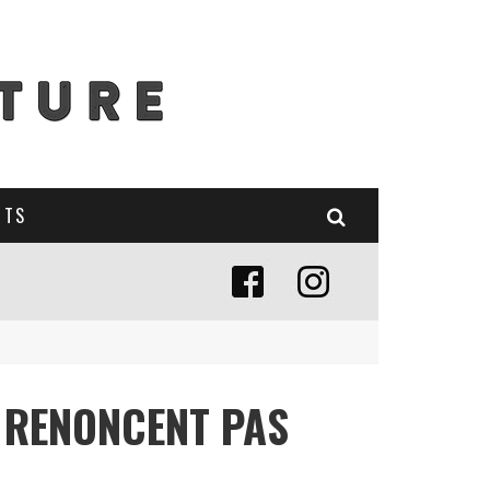
NTS
E RENONCENT PAS
E (MISE À JOUR 2024)