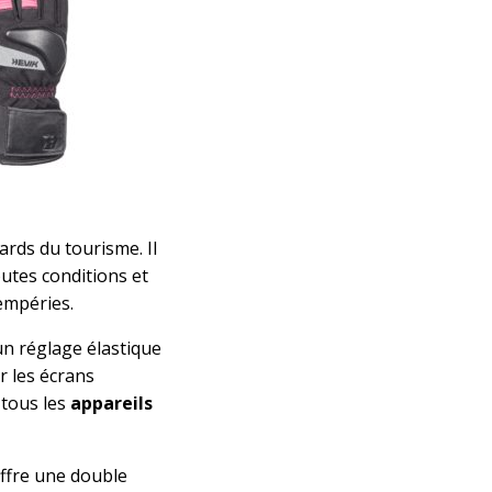
rds du tourisme. Il
utes conditions et
empéries.
n réglage élastique
r les écrans
e tous les
appareils
offre une double