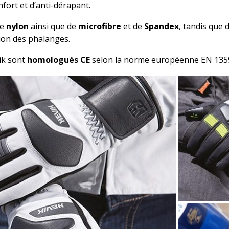
nfort et d’anti-dérapant.
de
nylon
ainsi que de
microfibre
et de
Spandex
, tandis que 
tion des phalanges.
ik sont
homologués CE
selon la norme européenne EN 135