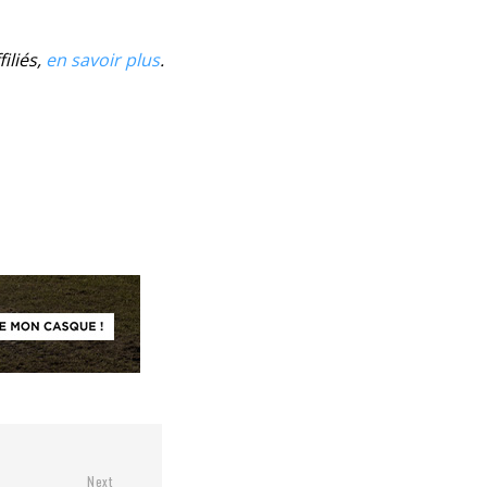
iliés,
en savoir plus
.
Next