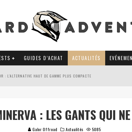
ESTS
GUIDES D’ACHAT
ACTUALITÉS
EVÉNEME
0R : L'ALTERNATIVE HAUT DE GAMME PLUS COMPACTE
AL TKC 80 : TOUJOURS UNE RÉFÉRENCE DU PNEU 50% OFFROAD ?
LA POLYVALENCE DE GANTS MI-CUIR MI-SAISON
MINERVA : LES GANTS QUI N
 APRÈS 18 MOIS D’UTILISATION : LE TRACKER GPS AVEC UN TEMPS D’AVANC
Galor Offroad
Actualités
5085