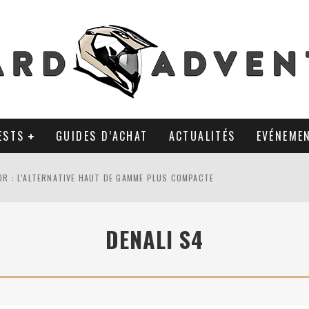
ESTS
GUIDES D’ACHAT
ACTUALITÉS
EVÉNEME
0R : L'ALTERNATIVE HAUT DE GAMME PLUS COMPACTE
AL TKC 80 : TOUJOURS UNE RÉFÉRENCE DU PNEU 50% OFFROAD ?
DENALI S4
LA POLYVALENCE DE GANTS MI-CUIR MI-SAISON
 APRÈS 18 MOIS D’UTILISATION : LE TRACKER GPS AVEC UN TEMPS D’AVANC