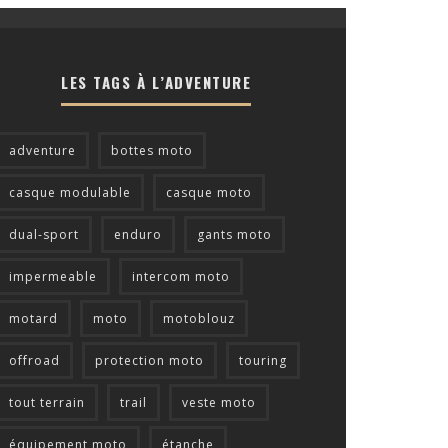
LES TAGS À L’ADVENTURE
adventure
bottes moto
casque modulable
casque moto
dual-sport
enduro
gants moto
impermeable
intercom moto
motard
moto
motoblouz
offroad
protection moto
touring
tout terrain
trail
veste moto
équipement moto
étanche