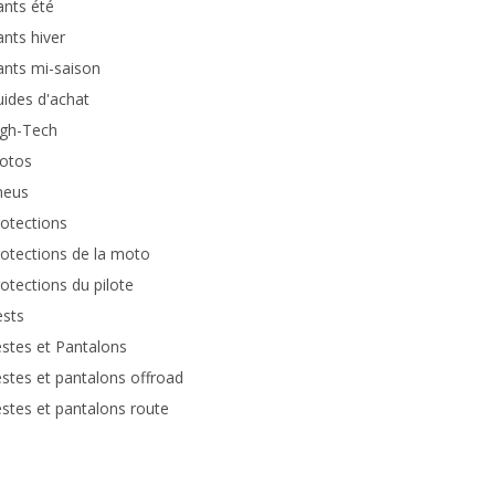
nts été
nts hiver
nts mi-saison
ides d'achat
igh-Tech
otos
neus
otections
otections de la moto
otections du pilote
ests
stes et Pantalons
stes et pantalons offroad
stes et pantalons route