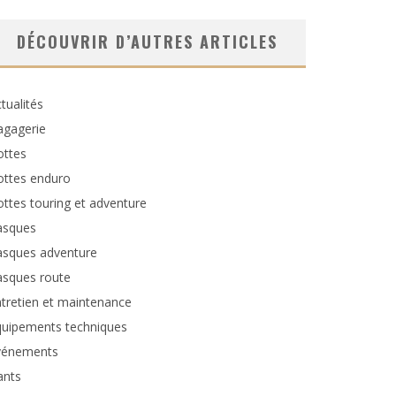
DÉCOUVRIR D’AUTRES ARTICLES
tualités
agagerie
ottes
ottes enduro
ttes touring et adventure
asques
asques adventure
asques route
tretien et maintenance
quipements techniques
vénements
ants