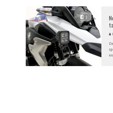
N
t
G
De
sp
ex