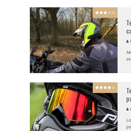
T
c
G
Me
se
T
p
G
Lo
po