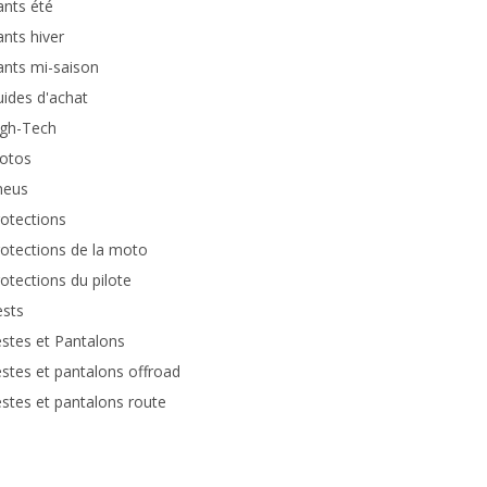
nts été
nts hiver
nts mi-saison
ides d'achat
igh-Tech
otos
neus
otections
otections de la moto
otections du pilote
ests
stes et Pantalons
stes et pantalons offroad
stes et pantalons route