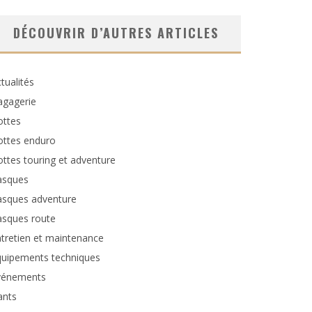
DÉCOUVRIR D’AUTRES ARTICLES
tualités
agagerie
ottes
ottes enduro
ttes touring et adventure
asques
asques adventure
asques route
tretien et maintenance
quipements techniques
vénements
ants