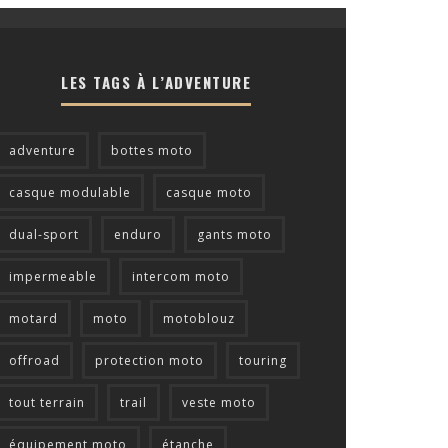
LES TAGS À L’ADVENTURE
adventure
bottes moto
casque modulable
casque moto
dual-sport
enduro
gants moto
impermeable
intercom moto
motard
moto
motoblouz
offroad
protection moto
touring
tout terrain
trail
veste moto
équipement moto
étanche