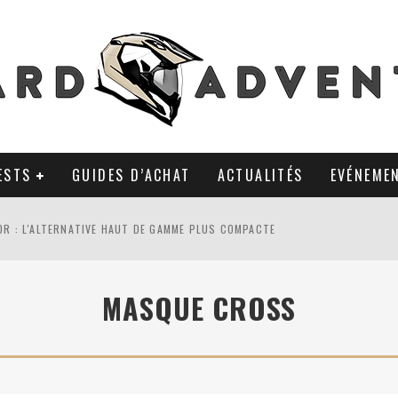
ESTS
GUIDES D’ACHAT
ACTUALITÉS
EVÉNEME
0R : L'ALTERNATIVE HAUT DE GAMME PLUS COMPACTE
AL TKC 80 : TOUJOURS UNE RÉFÉRENCE DU PNEU 50% OFFROAD ?
MASQUE CROSS
LA POLYVALENCE DE GANTS MI-CUIR MI-SAISON
 APRÈS 18 MOIS D’UTILISATION : LE TRACKER GPS AVEC UN TEMPS D’AVANC