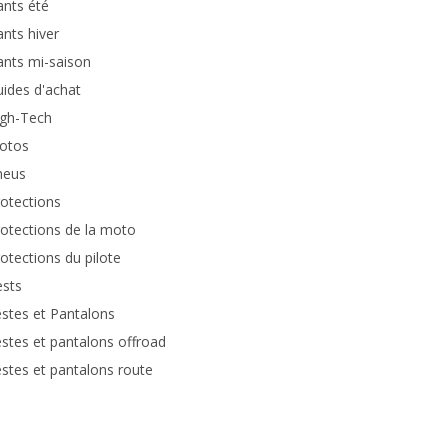
nts été
nts hiver
nts mi-saison
ides d'achat
igh-Tech
otos
neus
otections
otections de la moto
otections du pilote
ests
stes et Pantalons
stes et pantalons offroad
stes et pantalons route