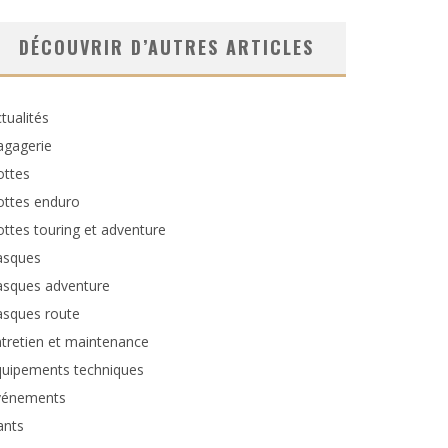
DÉCOUVRIR D’AUTRES ARTICLES
tualités
agagerie
ottes
ottes enduro
ttes touring et adventure
asques
asques adventure
asques route
tretien et maintenance
quipements techniques
vénements
ants