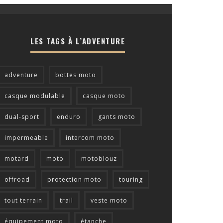
LES TAGS À L’ADVENTURE
adventure
bottes moto
casque modulable
casque moto
dual-sport
enduro
gants moto
impermeable
intercom moto
motard
moto
motoblouz
offroad
protection moto
touring
tout terrain
trail
veste moto
équipement moto
étanche