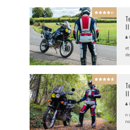
T
I
G
et
de
T
I
G
n 
no