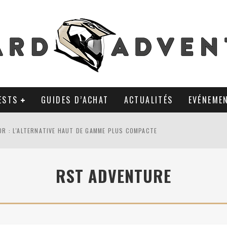
ESTS
GUIDES D’ACHAT
ACTUALITÉS
EVÉNEME
0R : L'ALTERNATIVE HAUT DE GAMME PLUS COMPACTE
AL TKC 80 : TOUJOURS UNE RÉFÉRENCE DU PNEU 50% OFFROAD ?
RST ADVENTURE
LA POLYVALENCE DE GANTS MI-CUIR MI-SAISON
 APRÈS 18 MOIS D’UTILISATION : LE TRACKER GPS AVEC UN TEMPS D’AVANC