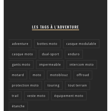
LES TAGS À L’ADVENTURE
adventure
bottes moto
casque modulable
casque moto
dual-sport
enduro
gants moto
impermeable
intercom moto
motard
moto
motoblouz
offroad
protection moto
touring
tout terrain
trail
veste moto
équipement moto
étanche