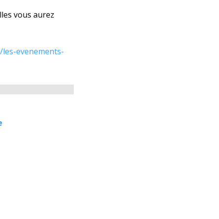
lles vous aurez
m/les-evenements-
e