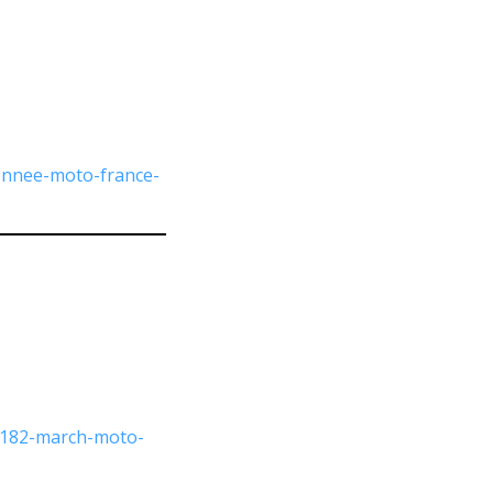
onnee-moto-france-
s/182-march-moto-