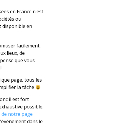
ées en France n’est
ociétés ou
et disponible en
amuser facilement,
ux lieux, de
je pense que vous
!
nique page, tous les
plifier la tâche
nc il est fort
 exhaustive possible.
is de notre page
l’événement dans le