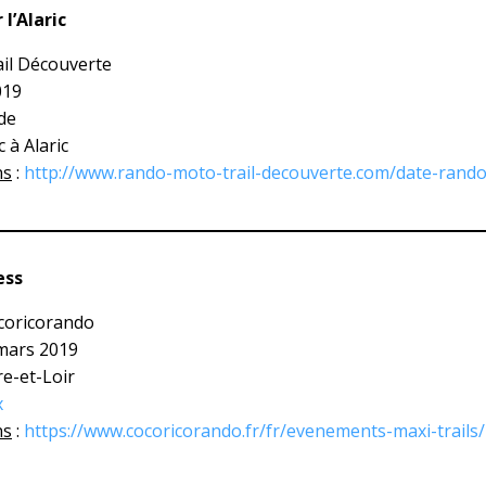
l’Alaric
ail Découverte
019
de
 à Alaric
ns
:
http://www.rando-moto-trail-decouverte.com/date-rand
ess
coricorando
 mars 2019
re-et-Loir
x
ns
:
https://www.cocoricorando.fr/fr/evenements-maxi-trail