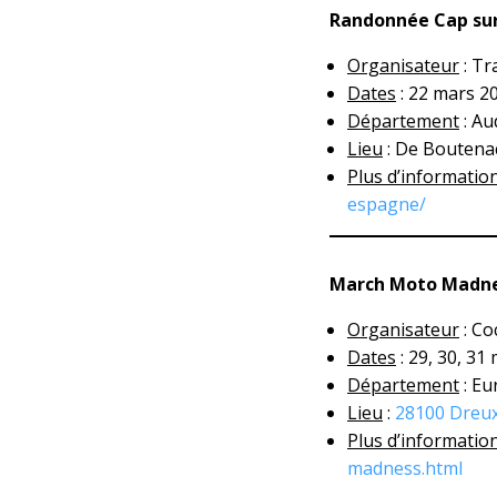
Randonnée Cap sur 
Organisateur
: Tr
Dates
: 22 mars 2
Département
: Au
Lieu
: De Boutenac
Plus d’informatio
espagne/
March Moto Madn
Organisateur
: Co
Dates
: 29, 30, 31
Département
: Eu
Lieu
:
28100 Dreu
Plus d’informatio
madness.html