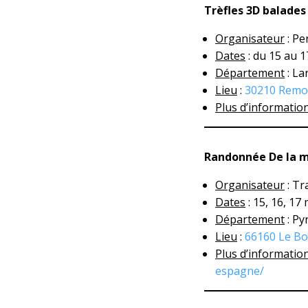
Trèfles 3D balades
Organisateur
: Pe
Dates
: du 15 au 
Département
: La
Lieu
:
30210 Remo
Plus d’informatio
Randonnée De la m
Organisateur
: Tr
Dates
: 15, 16, 17
Département
: Py
Lieu
:
66160 Le B
Plus d’informatio
espagne/