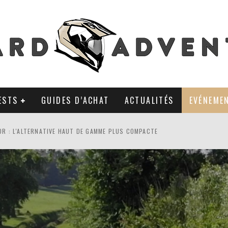
ESTS
GUIDES D’ACHAT
ACTUALITÉS
EVÉNEME
0R : L'ALTERNATIVE HAUT DE GAMME PLUS COMPACTE
AL TKC 80 : TOUJOURS UNE RÉFÉRENCE DU PNEU 50% OFFROAD ?
LA POLYVALENCE DE GANTS MI-CUIR MI-SAISON
 APRÈS 18 MOIS D’UTILISATION : LE TRACKER GPS AVEC UN TEMPS D’AVANC