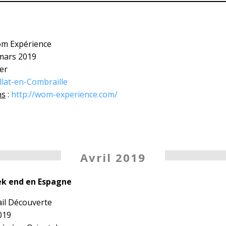
m Expérience
 mars 2019
ier
llat-en-Combraille
ns
:
http://wom-experience.com/
Avril 2019
k end en Espagne
ail Découverte
2019