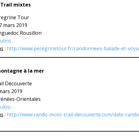
 Trail mixtes
regrine Tour
17 mars 2019
nguedoc Rousillon
ulins
ns
:
http://www.peregrinetour.fr/randonnees-balade-et-voy
ontagne à la mer
ail Découverte
 mars 2019
rénées-Orientales
oulou
ns
:
http://www.rando-moto-trail-decouverte.com/date-rand