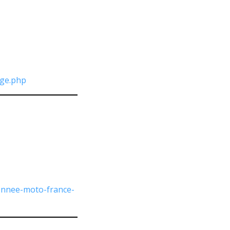
age.php
onnee-moto-france-