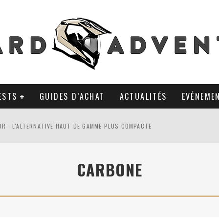
ESTS
GUIDES D’ACHAT
ACTUALITÉS
EVÉNEME
0R : L'ALTERNATIVE HAUT DE GAMME PLUS COMPACTE
AL TKC 80 : TOUJOURS UNE RÉFÉRENCE DU PNEU 50% OFFROAD ?
CARBONE
LA POLYVALENCE DE GANTS MI-CUIR MI-SAISON
 APRÈS 18 MOIS D’UTILISATION : LE TRACKER GPS AVEC UN TEMPS D’AVANC