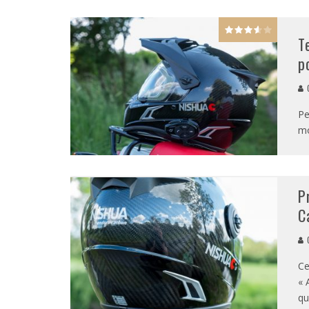
T
p
G
Pe
mo
P
C
G
Ce
« 
qu