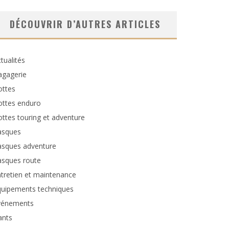
DÉCOUVRIR D’AUTRES ARTICLES
tualités
agagerie
ottes
ottes enduro
ttes touring et adventure
asques
asques adventure
asques route
tretien et maintenance
quipements techniques
vénements
ants