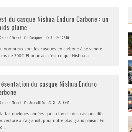
est du casque Nishua Enduro Carbone : un
oids plume
alor Offroad
Casques
8
12540
u nombreux sont les casques en carbone à se vendre
ins de 300€. Et pourtant c’est ce que Nishua a
...
résentation du casque Nishua Enduro
arbone
alor Offroad
Actualités
3
7541
la fait quelques années que la famille des casques dits
Adventure » s’agrandit, pour notre plus grand plaisir ! En
oi
...