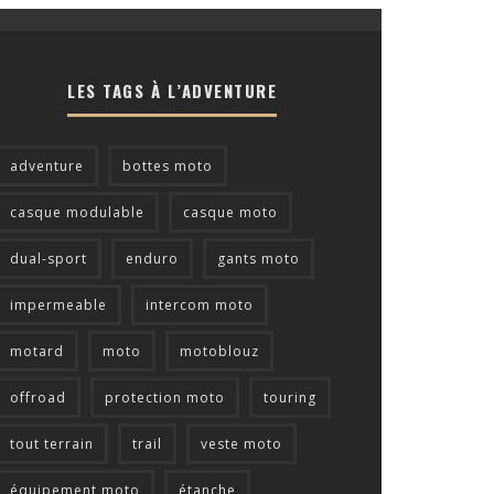
LES TAGS À L’ADVENTURE
adventure
bottes moto
casque modulable
casque moto
dual-sport
enduro
gants moto
impermeable
intercom moto
motard
moto
motoblouz
offroad
protection moto
touring
tout terrain
trail
veste moto
équipement moto
étanche