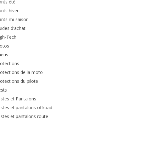
nts été
nts hiver
nts mi-saison
ides d'achat
igh-Tech
otos
neus
otections
otections de la moto
otections du pilote
ests
stes et Pantalons
stes et pantalons offroad
stes et pantalons route