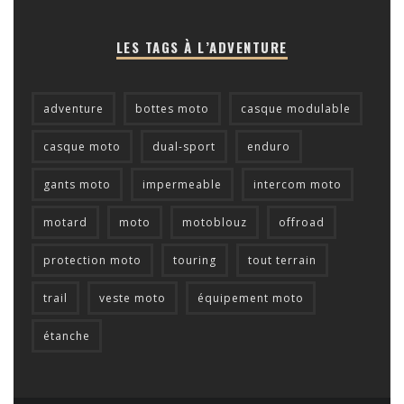
LES TAGS À L’ADVENTURE
adventure
bottes moto
casque modulable
casque moto
dual-sport
enduro
gants moto
impermeable
intercom moto
motard
moto
motoblouz
offroad
protection moto
touring
tout terrain
trail
veste moto
équipement moto
étanche