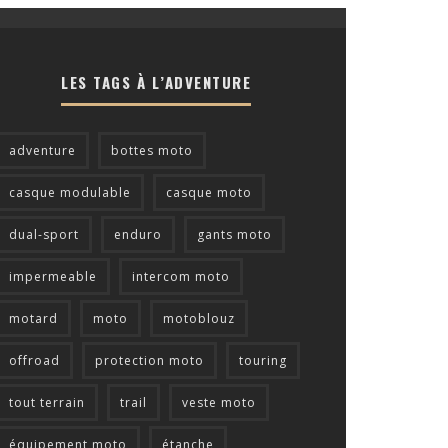
LES TAGS À L’ADVENTURE
adventure
bottes moto
casque modulable
casque moto
dual-sport
enduro
gants moto
impermeable
intercom moto
motard
moto
motoblouz
offroad
protection moto
touring
tout terrain
trail
veste moto
équipement moto
étanche