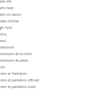
nts été
nts hiver
nts mi-saison
ides d'achat
igh-Tech
otos
neus
otections
otections de la moto
otections du pilote
ests
stes et Pantalons
stes et pantalons offroad
stes et pantalons route