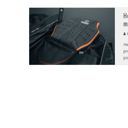
H
m
G
He
pr
po