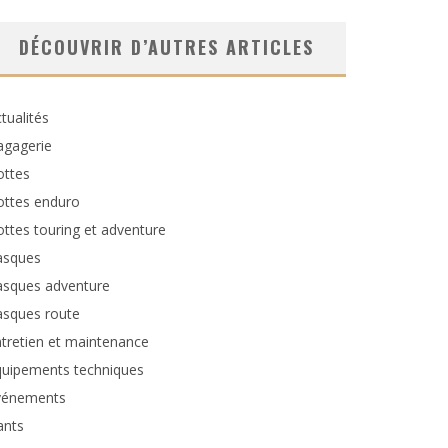
DÉCOUVRIR D’AUTRES ARTICLES
tualités
agagerie
ottes
ottes enduro
ttes touring et adventure
asques
asques adventure
asques route
tretien et maintenance
quipements techniques
vénements
ants