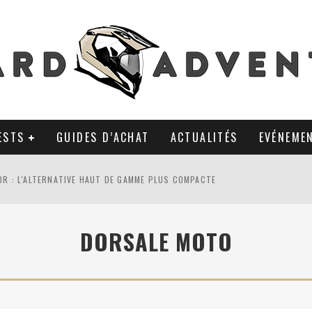
ESTS
GUIDES D’ACHAT
ACTUALITÉS
EVÉNEME
0R : L'ALTERNATIVE HAUT DE GAMME PLUS COMPACTE
AL TKC 80 : TOUJOURS UNE RÉFÉRENCE DU PNEU 50% OFFROAD ?
DORSALE MOTO
LA POLYVALENCE DE GANTS MI-CUIR MI-SAISON
 APRÈS 18 MOIS D’UTILISATION : LE TRACKER GPS AVEC UN TEMPS D’AVANC