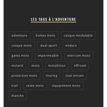
LES TAGS À L’ADVENTURE
adventure
bottes moto
casque modulable
casque moto
dual-sport
enduro
gants moto
impermeable
intercom moto
motard
moto
motoblouz
offroad
protection moto
touring
tout terrain
trail
veste moto
équipement moto
étanche