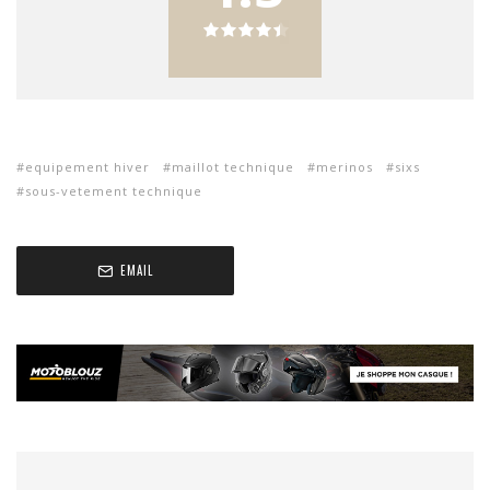
equipement hiver
maillot technique
merinos
sixs
sous-vetement technique
EMAIL