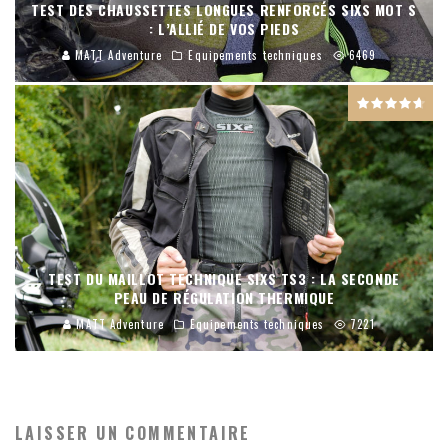
TEST DES CHAUSSETTES LONGUES RENFORCÉS SIXS MOT S
: L’ALLIÉ DE VOS PIEDS
MATT Adventure
Equipements techniques
6469
TEST DU MAILLOT TECHNIQUE SIXS TS3 : LA SECONDE
PEAU DE RÉGULATION THERMIQUE
MATT Adventure
Equipements techniques
7221
LAISSER UN COMMENTAIRE