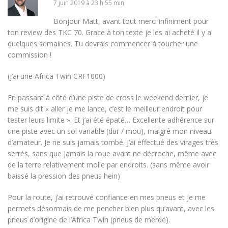
7 juin 2019 à 23 h 55 min
Bonjour Matt, avant tout merci infiniment pour
ton review des TKC 70. Grace à ton texte je les ai acheté il y a
quelques semaines. Tu devrais commencer à toucher une
commission !
(j’ai une Africa Twin CRF1000)
En passant à côté d’une piste de cross le weekend dernier, je
me suis dit « aller je me lance, c’est le meilleur endroit pour
tester leurs limite ». Et j’ai été épaté… Excellente adhérence sur
une piste avec un sol variable (dur / mou), malgré mon niveau
d’amateur. Je ne suis jamais tombé. J’ai effectué des virages très
serrés, sans que jamais la roue avant ne décroche, même avec
de la terre relativement molle par endroits. (sans même avoir
baissé la pression des pneus hein)
Pour la route, j’ai retrouvé confiance en mes pneus et je me
permets désormais de me pencher bien plus qu’avant, avec les
pneus d’origine de l’Africa Twin (pneus de merde).