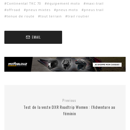
Continental TKC 70
équipement moto
maxi-trail
offroad
pneus mixtes
pneus moto
pneus trail
tenue de route
tout terrain
trail routier
EMAIL
Previous
Test de la veste DXR Roadtrip Women : l’Adventure au
féminin