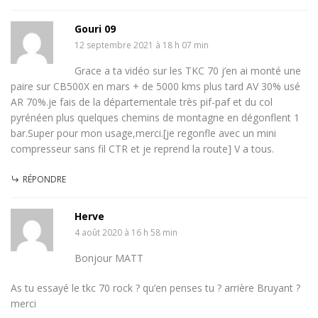
Gouri 09
12 septembre 2021 à 18 h 07 min
Grace a ta vidéo sur les TKC 70 j’en ai monté une
paire sur CB500X en mars + de 5000 kms plus tard AV 30% usé
AR 70%.je fais de la départementale très pif-paf et du col
pyrénéen plus quelques chemins de montagne en dégonflent 1
bar.Super pour mon usage,merci.[je regonfle avec un mini
compresseur sans fil CTR et je reprend la route] V a tous.
RÉPONDRE
Herve
4 août 2020 à 16 h 58 min
Bonjour MATT
As tu essayé le tkc 70 rock ? qu’en penses tu ? arrière Bruyant ?
merci