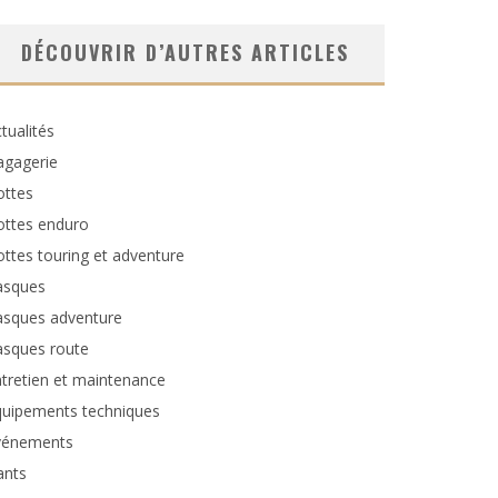
DÉCOUVRIR D’AUTRES ARTICLES
tualités
agagerie
ottes
ottes enduro
ttes touring et adventure
asques
asques adventure
asques route
tretien et maintenance
quipements techniques
vénements
ants