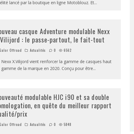
délité lancé par la boutique en ligne Motoblouz. Et
...
ouveau casque Adventure modulable Nexx
.Vilijord : le passe-partout, le fait-tout
alor Offroad
Actualités
0
6562
 Nexx X.Vilijord vient renforcer la gamme de casques haut
 gamme de la marque en 2020. Conçu pour être
...
ouveauté modulable HJC i90 et sa double
omologation, en quête du meilleur rapport
ualité/prix
alor Offroad
Actualités
0
5848