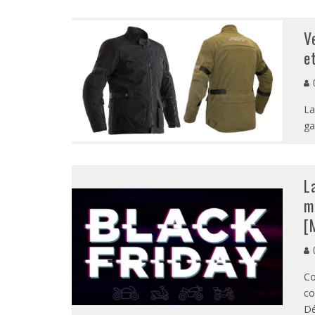
V
e
G
La
ga
L
m
[
G
Co
co
Dé