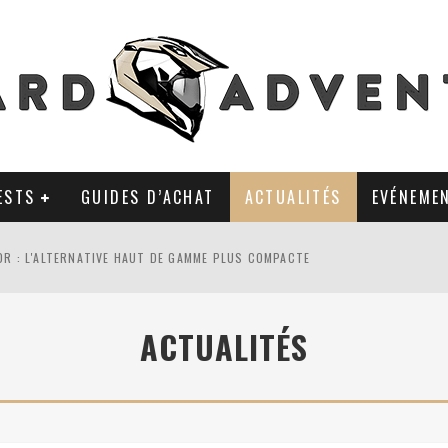
ESTS
GUIDES D’ACHAT
ACTUALITÉS
EVÉNEME
0R : L'ALTERNATIVE HAUT DE GAMME PLUS COMPACTE
AL TKC 80 : TOUJOURS UNE RÉFÉRENCE DU PNEU 50% OFFROAD ?
ACTUALITÉS
LA POLYVALENCE DE GANTS MI-CUIR MI-SAISON
 APRÈS 18 MOIS D’UTILISATION : LE TRACKER GPS AVEC UN TEMPS D’AVANC