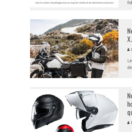
fi
N
X
G
Le
de
N
h
q
G