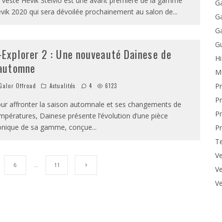
 veste Hevik Stelvio est une avant première de la gamme
Ga
vik 2020 qui sera dévoilée prochainement au salon de
...
Ga
Ga
Gu
-Explorer 2 : Une nouveauté Dainese de
H
’automne
M
P
alor Offroad
Actualités
4
6123
Pr
ur affronter la saison automnale et ses changements de
Pr
mpératures, Dainese présente l’évolution d’une pièce
onique de sa gamme, conçue
...
Pr
T
Ve
6
…
11
Ve
Ve