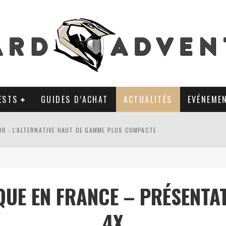
ESTS
GUIDES D’ACHAT
ACTUALITÉS
EVÉNEME
0R : L'ALTERNATIVE HAUT DE GAMME PLUS COMPACTE
AL TKC 80 : TOUJOURS UNE RÉFÉRENCE DU PNEU 50% OFFROAD ?
LA POLYVALENCE DE GANTS MI-CUIR MI-SAISON
QUE EN FRANCE – PRÉSENTA
 APRÈS 18 MOIS D’UTILISATION : LE TRACKER GPS AVEC UN TEMPS D’AVANC
4X