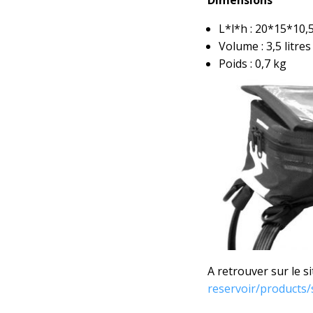
Dimensions
L*l*h : 20*15*10,
Volume : 3,5 litres
Poids : 0,7 kg
A retrouver sur le si
reservoir/products