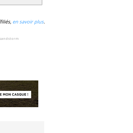
iliés,
en savoir plus
.
sandstorm