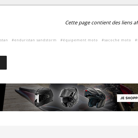
Cette page contient des liens aff
stan
enduristan sandstorm
équipement moto
sacoche moto