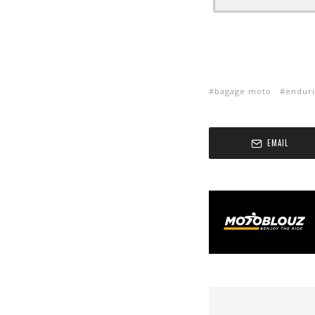
bagage moto
enduri
EMAIL