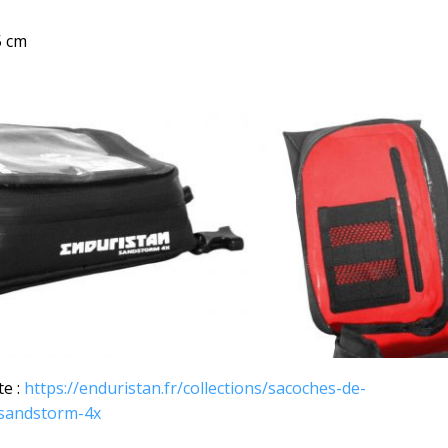
5 cm
te :
https://enduristan.fr/collections/sacoches-de-
/sandstorm-4x