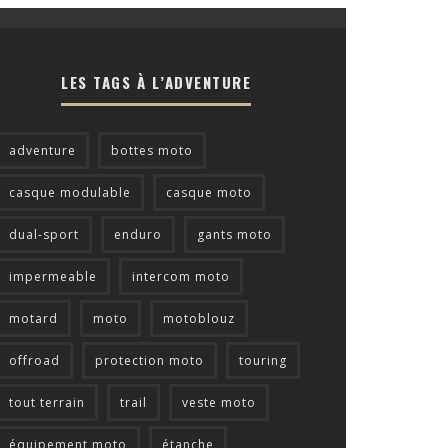
LES TAGS À L’ADVENTURE
adventure
bottes moto
casque modulable
casque moto
dual-sport
enduro
gants moto
impermeable
intercom moto
motard
moto
motoblouz
offroad
protection moto
touring
tout terrain
trail
veste moto
équipement moto
étanche