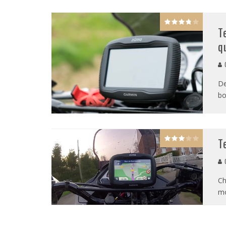
T
q
G
De
bo
T
G
Ch
mo