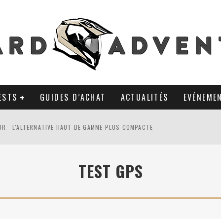
ESTS
GUIDES D’ACHAT
ACTUALITÉS
EVÉNEME
0R : L'ALTERNATIVE HAUT DE GAMME PLUS COMPACTE
AL TKC 80 : TOUJOURS UNE RÉFÉRENCE DU PNEU 50% OFFROAD ?
TEST GPS
LA POLYVALENCE DE GANTS MI-CUIR MI-SAISON
 APRÈS 18 MOIS D’UTILISATION : LE TRACKER GPS AVEC UN TEMPS D’AVANC