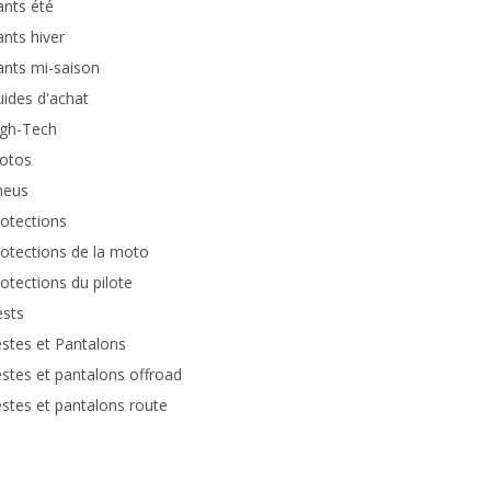
nts été
nts hiver
nts mi-saison
ides d'achat
igh-Tech
otos
neus
otections
otections de la moto
otections du pilote
ests
stes et Pantalons
stes et pantalons offroad
stes et pantalons route