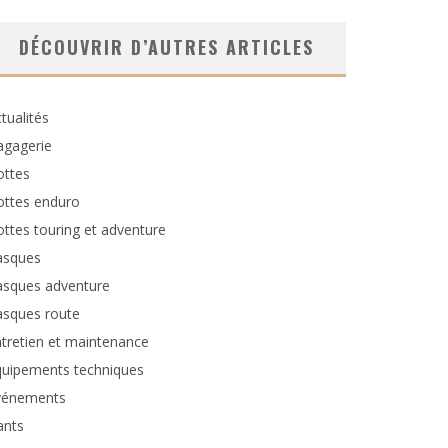
DÉCOUVRIR D’AUTRES ARTICLES
tualités
agagerie
ottes
ottes enduro
ttes touring et adventure
asques
asques adventure
asques route
tretien et maintenance
quipements techniques
vénements
ants