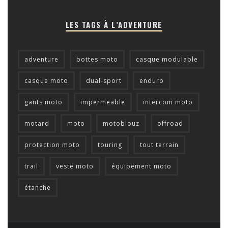
LES TAGS À L’ADVENTURE
adventure
bottes moto
casque modulable
casque moto
dual-sport
enduro
gants moto
impermeable
intercom moto
motard
moto
motoblouz
offroad
protection moto
touring
tout terrain
trail
veste moto
équipement moto
étanche