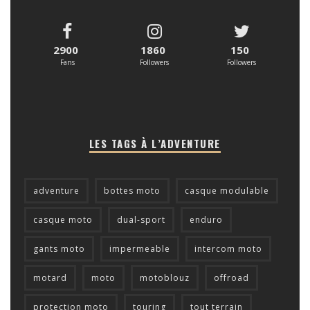
2900
1860
150
Fans
Followers
Followers
LES TAGS À L’ADVENTURE
adventure
bottes moto
casque modulable
casque moto
dual-sport
enduro
gants moto
impermeable
intercom moto
motard
moto
motoblouz
offroad
protection moto
touring
tout terrain